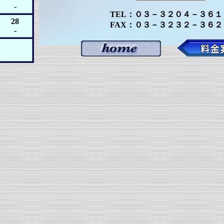
-
TEL：０３－３２０４－３６１
28
FAX：０３－３２３２－３６２
-