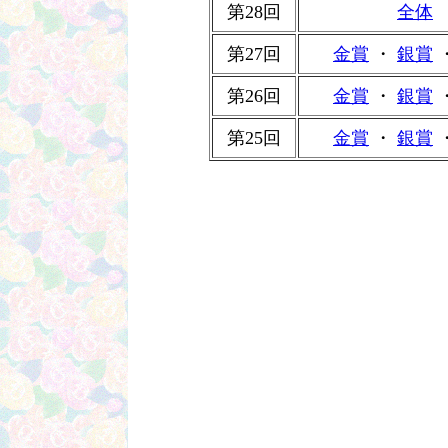
第28回
全体
第27回
金賞
・
銀賞
第26回
金賞
・
銀賞
第25回
金賞
・
銀賞