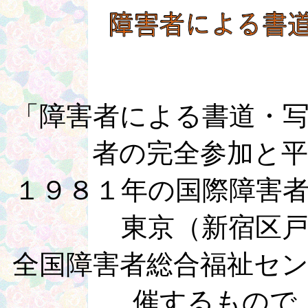
「障害者による書道・
者の完全参加と
１９８１年の国際障害
東京（新宿区
全国障害者総合福祉セ
催するもので