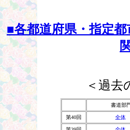
■各都道府県・指定都
＜過去
書道部
第40回
全体
第39回
全体